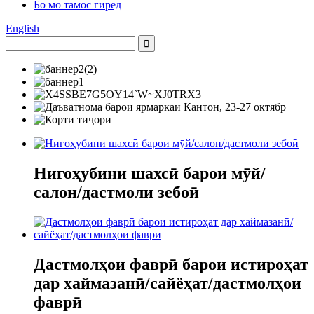
Бо мо тамос гиред
English
Нигоҳубини шахсӣ барои мӯй/
салон/дастмоли зебоӣ
Дастмолҳои фаврӣ барои истироҳат
дар хаймазанӣ/сайёҳат/дастмолҳои
фаврӣ