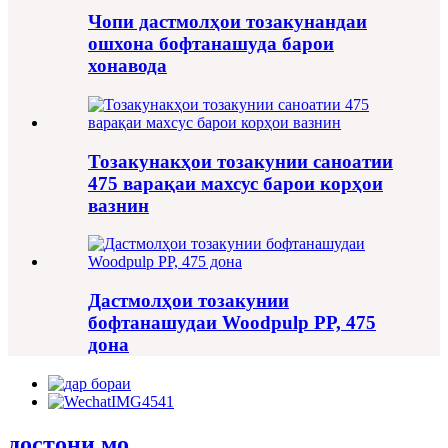
Чопи дастмолҳои тозакунандаи
ошхона бофтанашуда барои
хонавода
Тозакунакҳои тозакунии саноатии
475 варақаи махсус барои корҳои
вазнин
Дастмолҳои тозакунии
бофтанашудаи Woodpulp PP, 475
дона
достони мо