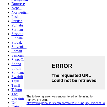
Burmese
Nepali
Norwegian
Pashto
Persian
Punjabi
Serbian
Sesotho
Sinhala
Slovak
Slovenian
Somali
Samoan
Scots Gaelic
Shona
Sindhi
Sundanese
Swahili
Tajik
Tamil
Telugu
Thai
Ukrainian
Urdu
Uzbek