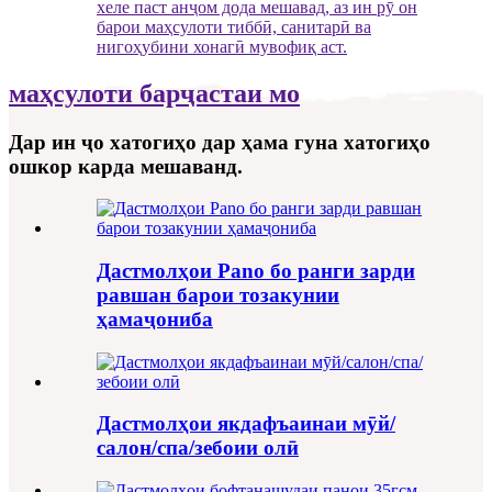
хеле паст анҷом дода мешавад, аз ин рӯ он
барои маҳсулоти тиббӣ, санитарӣ ва
нигоҳубини хонагӣ мувофиқ аст.
маҳсулоти барҷастаи мо
Дар ин ҷо хатогиҳо дар ҳама гуна хатогиҳо
ошкор карда мешаванд.
Дастмолҳои Pano бо ранги зарди
равшан барои тозакунии
ҳамаҷониба
Дастмолҳои якдафъаинаи мӯй/
салон/спа/зебоии олӣ