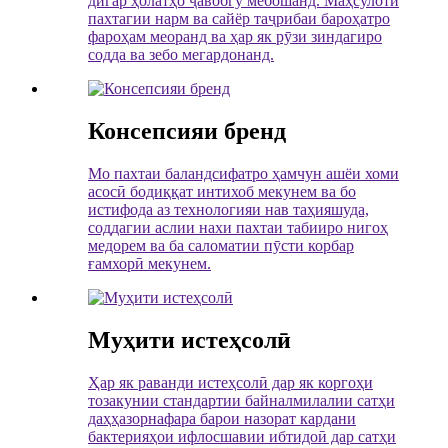
дигар ҳолатҳо ҷавобгӯ мебошанд. Маҳсулоти
пахтагии нарм ва сайёр таҷрибаи бароҳатро
фароҳам меоранд ва ҳар як рӯзи зиндагиро
содда ва зебо мегардонанд.
Консепсияи бренд
Мо пахтаи баландсифатро ҳамчун ашёи хоми
асосӣ бодиққат интихоб мекунем ва бо
истифода аз технологияи нав таҳияшуда,
соддагии аслии нахи пахтаи табииро нигоҳ
медорем ва ба саломатии пӯсти корбар
ғамхорӣ мекунем.
Муҳити истеҳсолӣ
Ҳар як раванди истеҳсолӣ дар як коргоҳи
тозакунии стандартии байналмилалии сатҳи
даҳҳазорнафара барои назорат кардани
бактерияҳои ифлосшавии ибтидоӣ дар сатҳи