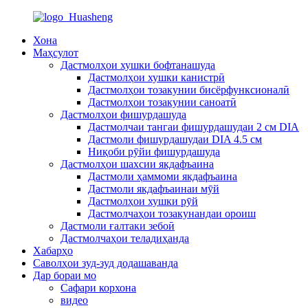
Хона
Маҳсулот
Дастмолҳои хушки бофтанашуда
Дастмолҳои хушки канистрӣ
Дастмолҳои тозакунии бисёрфунксионалӣ
Дастмолҳои тозакунии саноатӣ
Дастмолҳои фишурдашуда
Дастмолчаи тангаи фишурдашудаи 2 см DIA
Дастмоли фишурдашудаи DIA 4.5 см
Ниқоби рӯйи фишурдашуда
Дастмолҳои шахсии якдафъаина
Дастмоли ҳаммоми якдафъаина
Дастмоли якдафъаинаи мӯй
Дастмолҳои хушки рӯй
Дастмолчаҳои тозакунандаи ороиш
Дастмоли ғалтаки зебоӣ
Дастмолчаҳои теладиҳанда
Хабарҳо
Саволҳои зуд-зуд додашаванда
Дар бораи мо
Сафари корхона
видео