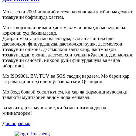
Мо аз соли 2003 инҷониб истеҳсолкунандаи касбии маҳсулоти
тозакунии бофташуда ҳастем,
Мо як корхонаи оилавӣ ҳастем, ҳамаи оилаҳои мо худро ба
корхонаи худ бахшидаанд.
Доираи маҳсулоти мо васеъ буда, асосан аз истеҳсоли
дастмолҳои фишурдашуда, дастмолҳои хушк, дастмолҳои
тозакунии ошхона, дастмолҳои ғалтакдор, дастмолҳои
тозакунандаи ороиш, дастмолҳои хушки кӯдакона, дастмолҳои
тозакунии саноатӣ, ниқоби рӯйи фишурдашуда ва ғайра
иборат аст.
Мо ISO9001, BV, TUV ва SGS тасдиқ кардаем. Мо барои ҳар
як раванди истеҳсолӣ шӯъбаи қатъии QC дорем.
Мо бояд боварӣ ҳосил кунем, ки ҳар як фармоиш мувофиқи
талаботи муштариён анҷом дода мешавад.
ва мо аз ҳар як муштарие, ки ба мо эътимод дорад,
миннатдорем!
Дар бораи мо