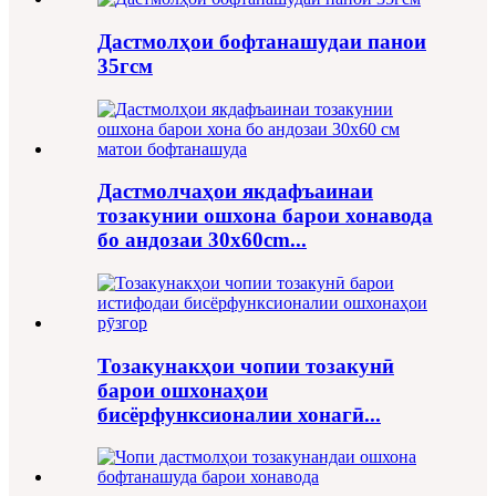
Дастмолҳои бофтанашудаи панои
35гсм
Дастмолчаҳои якдафъаинаи
тозакунии ошхона барои хонавода
бо андозаи 30x60cm...
Тозакунакҳои чопии тозакунӣ
барои ошхонаҳои
бисёрфунксионалии хонагӣ...