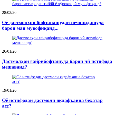
28/02/26
Оё дастмолҳои бофтанашудаи печонидашуда
барои ман мувофиқанд...
26/01/26
Дастмолҳои ғайрибофташуда барои чӣ истифода
мешаванд?
19/01/26
Оё истифодаи дастмоли якдафъаина бехатар
аст?