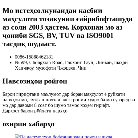
Мо истеҳсолкунандаи касбии
маҳсулоти тозакунии ғайрибофташуда
аз соли 2003 ҳастем. Корхонаи мо аз
ҷониби SGS, BV, TUV ва ISO9001
тасдиқ шудааст.
0086-15868462181
№599, Chongxian Road, Гаохонг Таун, Линьан, шаҳри
Ханчжоу, музофоти Чжэцзян, Чин
Навсозиҳои ройгон
Барои гирифтани маълумот дар бораи маҳсулот ё рӯйхати
нархҳои мо, лутфан почтаи электронии худро ба мо гузоред ва
мо дар давоми 8 соат бо шумо тамос хоҳем гирифт.
Дархост барои рӯйхати нархҳо
охирин хабарҳо