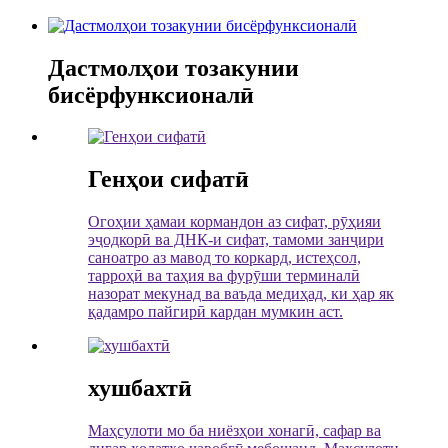
Дастмолҳои тозакунии
бисёрфунксионалӣ
Генҳои сифатӣ
Огоҳии ҳамаи кормандон аз сифат, рӯҳияи
эҷодкорӣ ва ДНК-и сифат, тамоми занҷири
саноатро аз мавод то коркард, истеҳсол,
тарроҳӣ ва таҳия ва фурӯши терминалӣ
назорат мекунад ва ваъда медиҳад, ки ҳар як
қадамро пайгирӣ кардан мумкин аст.
хушбахтӣ
Маҳсулоти мо ба ниёзҳои хонагӣ, сафар ва