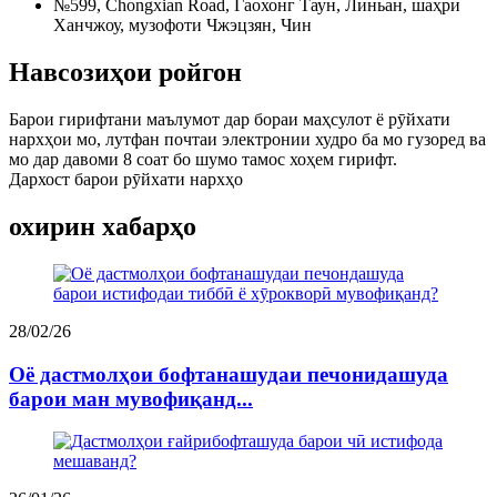
№599, Chongxian Road, Гаохонг Таун, Линьан, шаҳри
Ханчжоу, музофоти Чжэцзян, Чин
Навсозиҳои ройгон
Барои гирифтани маълумот дар бораи маҳсулот ё рӯйхати
нархҳои мо, лутфан почтаи электронии худро ба мо гузоред ва
мо дар давоми 8 соат бо шумо тамос хоҳем гирифт.
Дархост барои рӯйхати нархҳо
охирин хабарҳо
28/02/26
Оё дастмолҳои бофтанашудаи печонидашуда
барои ман мувофиқанд...