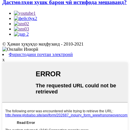
Дастмолҳои хушк барои чӣ истифода мешаванд?
© Ҳамаи ҳуқуқҳо маҳфузанд - 2010-2021
Фиристодани почтаи электронӣ
x