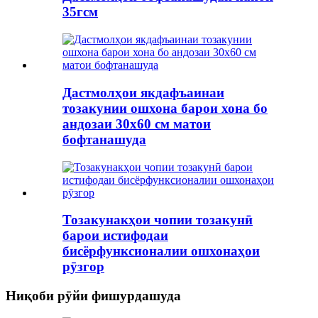
35гсм
Дастмолҳои якдафъаинаи
тозакунии ошхона барои хона бо
андозаи 30x60 см матои
бофтанашуда
Тозакунакҳои чопии тозакунӣ
барои истифодаи
бисёрфунксионалии ошхонаҳои
рӯзгор
Ниқоби рӯйи фишурдашуда