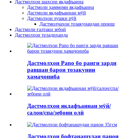
Дастмолҳои шахсии якдафъаина
Дастмоли ҳаммоми якдафъаина
Дастмоли якдафъаинаи мӯй
Дастмолҳои хушки рӯй
Дастмолчаҳои тозакунандаи ороиш
Дастмоли ғалтаки зебоӣ
Дастмолҳои теладиҳанда
Дастмолҳои Pano бо ранги зарди
равшан барои тозакунии
ҳамаҷониба
Дастмолҳои якдафъаинаи мӯй/
салон/спа/зебоии олӣ
Дастмолҳои бофтанашудаи панои