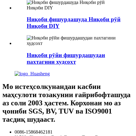
Ниқоби фишурдашуда Ниқоби рӯй
Ниқоби DIY
Ниқоби рӯйи фишурдашудаи
пахтагини худсохт
Мо истеҳсолкунандаи касбии
маҳсулоти тозакунии ғайрибофташуда
аз соли 2003 ҳастем. Корхонаи мо аз
ҷониби SGS, BV, TUV ва ISO9001
тасдиқ шудааст.
0086-15868462181