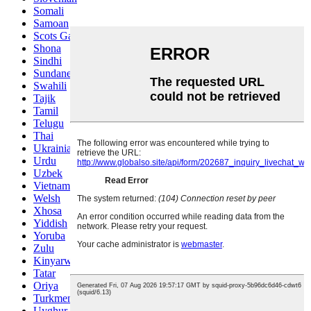
Somali
Samoan
Scots Gaelic
Shona
Sindhi
Sundanese
Swahili
Tajik
Tamil
Telugu
Thai
Ukrainian
Urdu
Uzbek
Vietnamese
Welsh
Xhosa
Yiddish
Yoruba
Zulu
Kinyarwanda
Tatar
Oriya
Turkmen
Uyghur