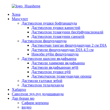
Хона
Маҳсулот
Дастмолҳои хушки бофтанашуда
Дастмолҳои хушки канистрӣ
Дастмолҳои тозакунии бисёрфунксионалӣ
Дастмолҳои тозакунии саноатӣ
Дастмолҳои фишурдашуда
Дастмолчаи тангаи фишурдашудаи 2 см DIA
Дастмоли фишурдашудаи DIA 4.5 см
Ниқоби рӯйи фишурдашуда
Дастмолҳои шахсии якдафъаина
Дастмоли ҳаммоми якдафъаина
Дастмоли якдафъаинаи мӯй
Дастмолҳои хушки рӯй
Дастмолчаҳои тозакунандаи ороиш
Дастмоли ғалтаки зебоӣ
Дастмолҳои теладиҳанда
Хабарҳо
Саволҳои зуд-зуд додашаванда
Дар бораи мо
Сафари корхона
видео