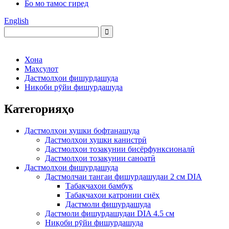
Бо мо тамос гиред
English
Хона
Маҳсулот
Дастмолҳои фишурдашуда
Ниқоби рӯйи фишурдашуда
Категорияҳо
Дастмолҳои хушки бофтанашуда
Дастмолҳои хушки канистрӣ
Дастмолҳои тозакунии бисёрфунксионалӣ
Дастмолҳои тозакунии саноатӣ
Дастмолҳои фишурдашуда
Дастмолчаи тангаи фишурдашудаи 2 см DIA
Табақчаҳои бамбук
Табақчаҳои қатронии сиёҳ
Дастмоли фишурдашуда
Дастмоли фишурдашудаи DIA 4.5 см
Ниқоби рӯйи фишурдашуда